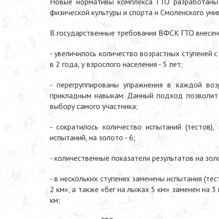
Новые нормативы комплекса ГТО разработаны н
физической культуры и спорта и Смоленского унив
В государственные требования ВФСК ГТО внесен
- увеличилось количество возрастных ступеней с
в 2 года, у взрослого населения - 5 лет;
- перегруппированы упражнения в каждой возр
прикладным навыкам. Данный подход позволит 
выбору самого участника;
- сократилось количество испытаний (тестов)
испытаний, на золото - 6;
- количественные показатели результатов на золо
- в нескольких ступенях заменены испытания (тест
2 км», а также «бег на лыжах 5 км» заменен на 3 
км;