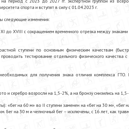
а период с 2023 до 2027 гг. экспертной группой из Всерос
ерситета спорта и вступят в силу с 01.04.2023 г.
ы следующие изменения:
 XI до XVIII с сокращением временного отрезка между знаками
астной ступени по основным физическим качествам (быстрот
проводить тестирование отдельного физического качества с 
, необходимых для получения знака отличия комплекса ГТО
то и серебро возросли на 1,5-2%, а на бронзу снизились на 1,5
ы): «бег на 60 м» во II ступени заменен на «бег на 30 м», «бег н
км. Бег на 30 м и челночный бег – исключены, с 16 лет, как тра