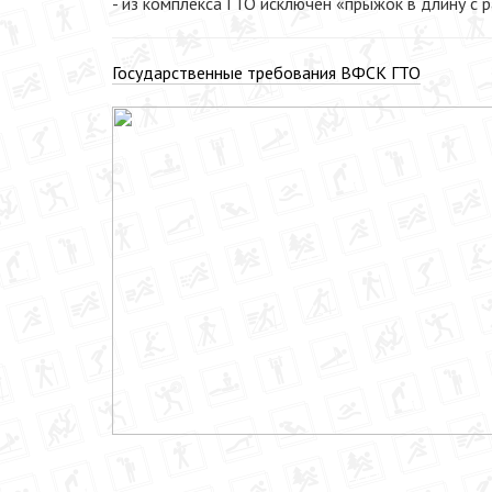
- из комплекса ГТО исключен «прыжок в длину с 
Государственные требования ВФСК ГТО