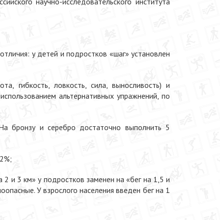
сийского научно-исследовательского института
 отличия: у детей и подростков «шаг» установлен
а, гибкость, ловкость, сила, выносливость) и
использованием альтернативных упражнений, по
. На бронзу и серебро достаточно выполнить 5
-2%;
а 2 и 3 км» у подростков заменен на «бег на 1,5 и
вмоопасные. У взрослого населения введен бег на 1