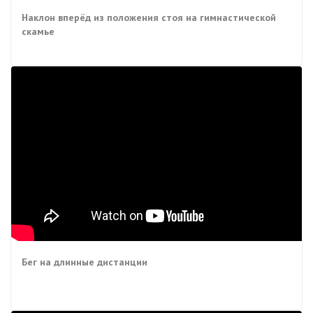
Наклон вперёд из положения стоя на гимнастической
скамье
Бег на длинные дистанции