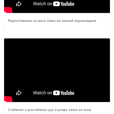
Подтятивание из виса лёжа на низкой перекладине
Сгибание и разгибание рук в упоре лёжа на полу