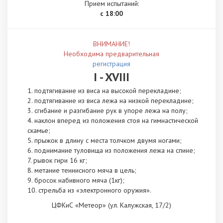
Прием испытаний:
с 18:00
ВНИМАНИЕ!
Необходима предварительная
регистрация
I - XVIII
подтягивание из виса на высокой перекладине;
подтягивание из виса лежа на низкой перекладине;
сгибание и разгибание рук в упоре лежа на полу;
наклон вперед из положения стоя на гимнастической
скамье;
прыжок в длину с места толчком двумя ногами;
поднимание туловища из положения лежа на спине;
рывок гири 16 кг;
метание теннисного мяча в цель;
бросок набивного мяча (1кг);
стрельба из «электронного оружия».
ЦФКиС «Метеор» (ул. Калужская, 17/2)