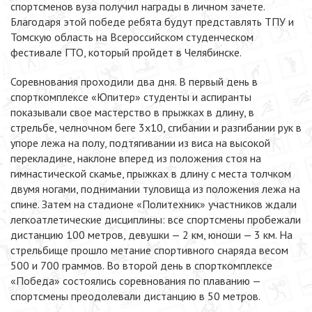
спортсменов вуза получил награды в личном зачете.
Благодаря этой победе ребята будут представлять ТПУ и
Томскую область на Всероссийском студенческом
фестивале ГТО, который пройдет в Челябинске.
Соревнования проходили два дня. В первый день в
спорткомплексе «Юпитер» студенты и аспиранты
показывали свое мастерство в прыжках в длину, в
стрельбе, челночном беге 3х10, сгибании и разгибании рук в
упоре лежа на полу, подтягивании из виса на высокой
перекладине, наклоне вперед из положения стоя на
гимнастической скамье, прыжках в длину с места толчком
двумя ногами, поднимании туловища из положения лежа на
спине. Затем на стадионе «Политехник» участников ждали
легкоатлетические дисциплины: все спортсмены пробежали
дистанцию 100 метров, девушки — 2 км, юноши — 3 км. На
стрельбище прошло метание спортивного снаряда весом
500 и 700 граммов. Во второй день в спорткомплексе
«Победа» состоялись соревнования по плаванию —
спортсмены преодолевали дистанцию в 50 метров.