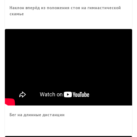
Наклон вперёд из положения стоя на гимнастической
скамье
Бег на длинные дистанции