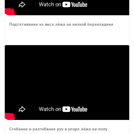
Подтятивание из виса лёжа на низкой перекладине
Сгибание и разгибание рук в упоре лёжа на полу